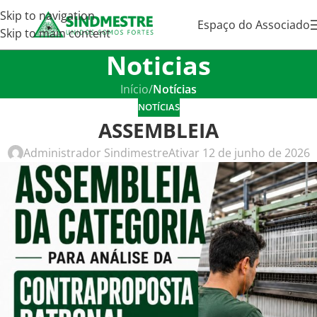
Skip to navigation
Espaço do Associado
Skip to main content
Noticias
Início
/
Notícias
NOTÍCIAS
ASSEMBLEIA
Administrador Sindimestre
Ativar 12 de junho de 2026