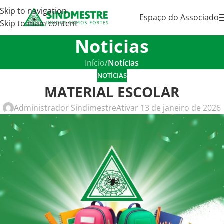
Skip to navigation
Espaço do Associado
Skip to main content
Noticias
Início
/
Notícias
NOTÍCIAS
MATERIAL ESCOLAR
Administrador Sindimestre
Ativar 13 de janeiro de 2026