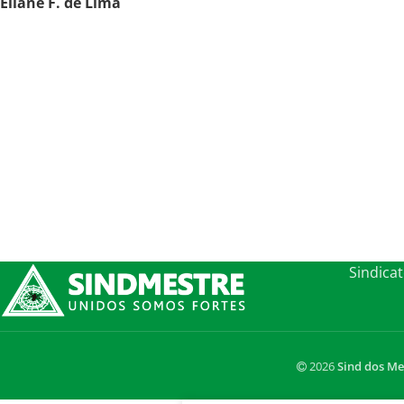
Eliane F. de Lima
Sindica
2026
Sind dos Me