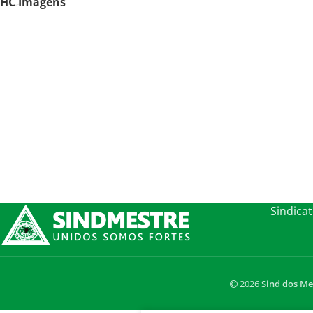
HC Imagens
Sindica
2026
Sind dos Me