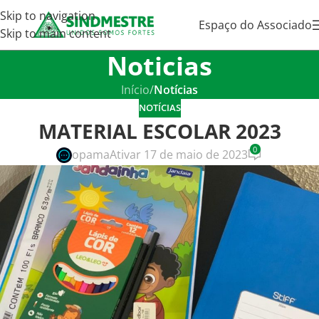
Skip to navigation
Espaço do Associado
Skip to main content
Noticias
Início
/
Notícias
NOTÍCIAS
MATERIAL ESCOLAR 2023
0
opama
Ativar 17 de maio de 2023